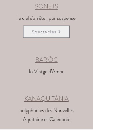
SONETS
le ciel s'arrête , pur
suspense
Spectacles
BAR'ÒC
lo Viatge d'Amor
KANAQUITÀNIA
polyphonies des Nouvelles
Aquitaine et Calédonie